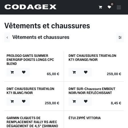
Se rendre au contenu
0
Vêtements et chaussures
Vêtements et chaussures
PROLOGO GANTS SUMMER
DMT CHAUSSURES TRIATHLON
Outlet
Outlet
ENERGRIP DOIGTS LONGS CPC
KT1 ORANGE/NOIR
BLEND
65,00
€
259,00
€
DMT CHAUSSURES TRIATHLON
DMT SUR-Chaussure EMBOUT
Outlet
KT1 BLANC/NOIR
NOIR/NOIR RÉFLÉCHISSANT
259,00
€
8,45
€
GARMIN CLIQUETS DE
ÉTUI ZIPPÉ VITTORIA
Outlet
REMPLACEMENT RALLY RS AVEC
DÉGAGEMENT DE 4,5° (SHIMANO