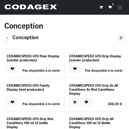
Se rendre au contenu
0
Conception
Conception
CERAMICSPEED UFO Floor Display
CERAMICSPEED UFO Drip Display
Nouveau !
Nouveau !
(zonder producten)
(zonder producten)
Pas disponible à la vente
Pas disponible à la vente
CERAMICSPEED UFO Family
CERAMICSPEED UFO Drip 8x All
Nouveau !
Nouveau !
Display (met producten)
Conditions 4x Wet Conditions
Display
Pas disponible à la vente
288,00
€
CERAMICSPEED UFO Drip Wet
CERAMICSPEED UFO Drip All
Nouveau !
Nouveau !
Conditions 100 ml 12 bottle
Conditions 100 ml 12 Bottle
Display
Display