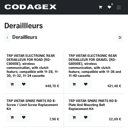
Se rendre au contenu
0
Deraillleurs
Deraillleurs
TRP VISTAR ELECTRONIC REAR
TRP VISTAR ELECTRONIC REAR
DERAILLEUR FOR ROAD (RD-
DERAILLEUR FOR GRAVEL (RD-
C8000E), wireless
G8000E), wireless
communication, with clutch
communication, with clutch
feature, compatible with 11-28, 11-
feature, compatible with 11-36 and
30, 11-32, 11-34 cassette
11-40 cassette
448,70
€
421,48
€
TRP VISTAR SPARE PARTS RD B-
TRP VISTAR SPARE PARTS RD B-
Screw / Limit Screw Replacement
Plate And Mounting Bolt
Kit
Replacement Kit
7,96
€
22,69
€