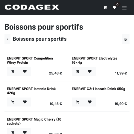
Se rendre au contenu
0
Boissons pour sportifs
Boissons pour sportifs
ENERVIT SPORT Competition
ENERVIT SPORT Electrolytes
Whey Protein
16x4g
25,43
€
11,99
€
ENERVIT SPORT Isotonic Drink
ENERVIT C2:1 Isocarb Drink 650g
420g
10,45
€
19,90
€
ENERVIT SPORT Magic Cherry (10
sachets)