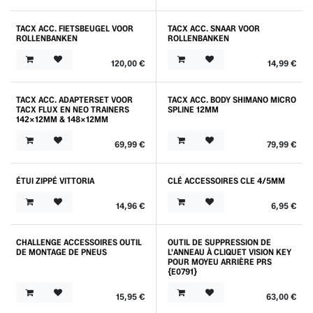
TACX ACC. FIETSBEUGEL VOOR
TACX ACC. SNAAR VOOR
ROLLENBANKEN
ROLLENBANKEN
120,00
€
14,99
€
TACX ACC. ADAPTERSET VOOR
TACX ACC. BODY SHIMANO MICRO
TACX FLUX EN NEO TRAINERS
SPLINE 12MM
142X12MM & 148X12MM
69,99
€
79,99
€
ÉTUI ZIPPÉ VITTORIA
CLÉ ACCESSOIRES CLE 4/5MM
14,96
€
6,95
€
CHALLENGE ACCESSOIRES OUTIL
OUTIL DE SUPPRESSION DE
DE MONTAGE DE PNEUS
L'ANNEAU À CLIQUET VISION KEY
POUR MOYEU ARRIÈRE PRS
{E0791}
15,95
€
63,00
€