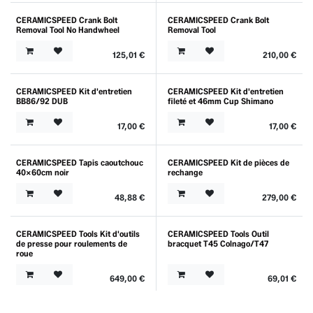
CERAMICSPEED Crank Bolt
CERAMICSPEED Crank Bolt
Removal Tool No Handwheel
Removal Tool
125,01
€
210,00
€
CERAMICSPEED Kit d'entretien
CERAMICSPEED Kit d'entretien
BB86/92 DUB
fileté et 46mm Cup Shimano
17,00
€
17,00
€
CERAMICSPEED Tapis caoutchouc
CERAMICSPEED Kit de pièces de
40X60cm noir
rechange
48,88
€
279,00
€
CERAMICSPEED Tools Kit d'outils
CERAMICSPEED Tools Outil
de presse pour roulements de
bracquet T45 Colnago/T47
roue
649,00
€
69,01
€