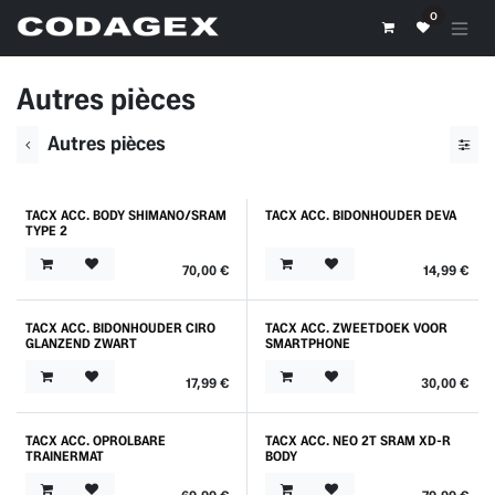
Se rendre au contenu
0
Autres pièces
Autres pièces
TACX ACC. BODY SHIMANO/SRAM
TACX ACC. BIDONHOUDER DEVA
TYPE 2
70,00
€
14,99
€
TACX ACC. BIDONHOUDER CIRO
TACX ACC. ZWEETDOEK VOOR
GLANZEND ZWART
SMARTPHONE
17,99
€
30,00
€
TACX ACC. OPROLBARE
TACX ACC. NEO 2T SRAM XD-R
TRAINERMAT
BODY