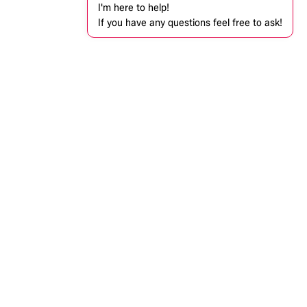
I'm here to help!
If you have any questions feel free to ask!
ntactez-nous
info@codagex.be
+32 (0)14 34 74 74​
Zandbergen 105, 2480 Dessel, Belgique