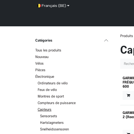
Se rendre au contenu
Français (BE)
SHOP
SERVICE
NEWS
BRANDS
Produits
Catégories
Ca
Tous les produits
Nouveau
Vélos
Pièces
Électronique
GARMI
FRÉQU
Ordinateurs de vélo
600
Feux de vélo
Montres de sport
Compteurs de puissance
Capteurs
GARMI
Sensorsets
2 (Ree
Hartslagmeters
Snelheidssensoren