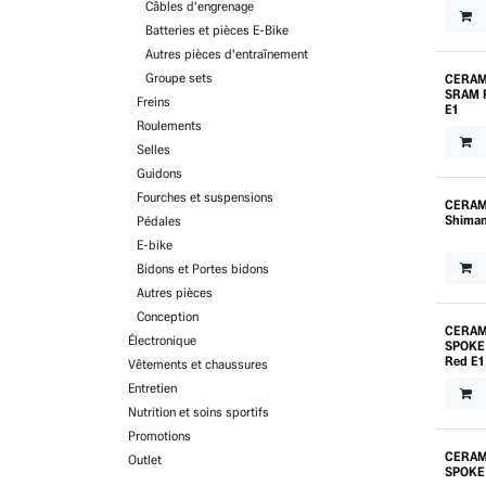
Câbles d'engrenage
Batteries et pièces E-Bike
Autres pièces d'entraînement
Groupe sets
CERAM
SRAM 
Freins
E1
Roulements
Selles
Guidons
Fourches et suspensions
CERAM
Shima
Pédales
E-bike
Bidons et Portes bidons
Autres pièces
Conception
CERAM
Électronique
SPOKE 
Red E1
Vêtements et chaussures
Entretien
Nutrition et soins sportifs
Promotions
CERAM
Outlet
SPOKE