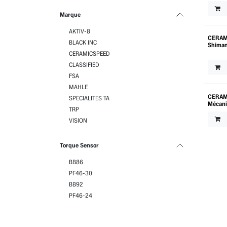
Marque
AKTIV-8
CERAM
Outle
BLACK INC
Shiman
CERAMICSPEED
CLASSIFIED
FSA
MAHLE
CERAM
Outle
SPECIALITES TA
Mécan
TRP
VISION
Torque Sensor
BB86
PF46-30
BB92
PF46-24