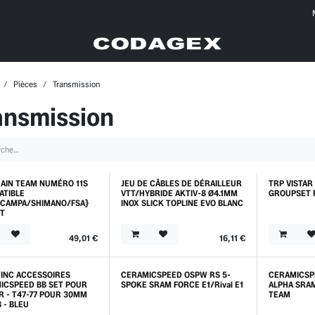
Pièces
Transmission
ansmission
HAIN TEAM NUMÉRO 11S
JEU DE CÂBLES DE DÉRAILLEUR
TRP VISTA
o
Outlet
ATIBLE
VTT/HYBRIDE AKTIV-8 Ø4.1MM
GROUPSET 
CAMPA/SHIMANO/FSA}
INOX SLICK TOPLINE EVO BLANC
T
49,01
€
16,11
€
 INC ACCESSOIRES
CERAMICSPEED OSPW RS 5-
CERAMICSP
ICSPEED BB SET POUR
SPOKE SRAM FORCE E1/Rival E1
ALPHA SRAM
R - T47-77 POUR 30MM
TEAM
 - BLEU