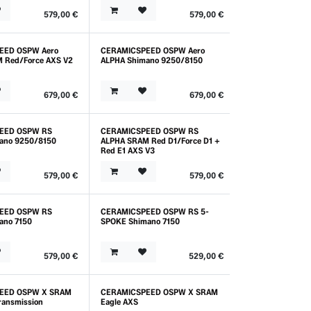
579,00
€
579,00
€
EED OSPW Aero
CERAMICSPEED OSPW Aero
 Red/Force AXS V2
ALPHA Shimano 9250/8150
679,00
€
679,00
€
EED OSPW RS
CERAMICSPEED OSPW RS
ano 9250/8150
ALPHA SRAM Red D1/Force D1 +
Red E1 AXS V3
579,00
€
579,00
€
EED OSPW RS
CERAMICSPEED OSPW RS 5-
ano 7150
SPOKE Shimano 7150
579,00
€
529,00
€
EED OSPW X SRAM
CERAMICSPEED OSPW X SRAM
Outlet
ransmission
Eagle AXS