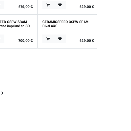
579,00
€
529,00
€
EED OSPW SRAM
CERAMICSPEED OSPW SRAM
Outlet
itane imprimé en 3D
Rival AXS
1.700,00
€
529,00
€