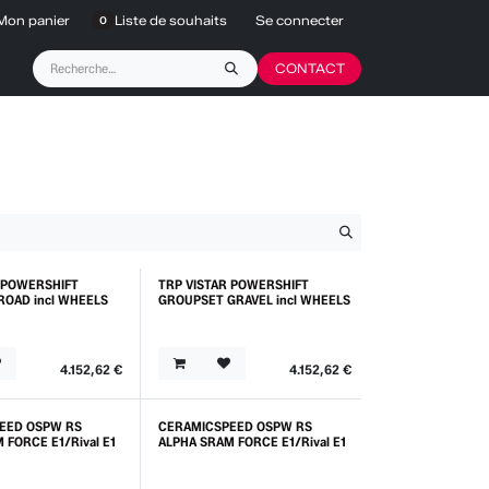
Mon panier
Liste de souhaits
Se connecter
0
CONTACT
R POWERSHIFT
TRP VISTAR POWERSHIFT
ROAD incl WHEELS
GROUPSET GRAVEL incl WHEELS
4.152,62
€
4.152,62
€
EED OSPW RS
CERAMICSPEED OSPW RS
 FORCE E1/Rival E1
ALPHA SRAM FORCE E1/Rival E1