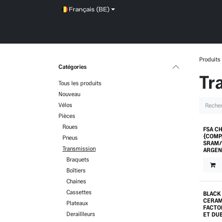
Se rendre au contenu
Français (BE)
SHOP
SERVICE
NEWS
BRANDS
Produits
Catégories
Tr
Tous les produits
Nouveau
Vélos
Pièces
Roues
FSA C
Prom
{COMP
Pneus
SRAM/
Transmission
ARGEN
Braquets
Boîtiers
Chaines
Cassettes
BLACK
CERAM
Plateaux
FACTO
Deraillleurs
ET DUB