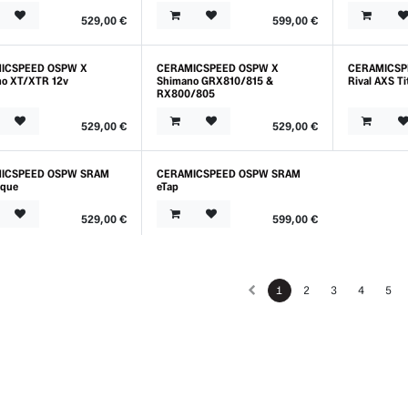
529,00
€
599,00
€
ICSPEED OSPW X
CERAMICSPEED OSPW X
CERAMICSP
t
Outlet
o XT/XTR 12v
Shimano GRX810/815 &
Rival AXS T
RX800/805
529,00
€
529,00
€
ICSPEED OSPW SRAM
CERAMICSPEED OSPW SRAM
t
Outlet
ique
eTap
529,00
€
599,00
€
1
2
3
4
5