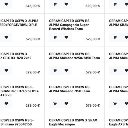
345,00
€
529,00
€
ICSPEED OSPW X ALPHA
CERAMICSPEED OSPW RS
CERAMICSP
RED/FORCE/RIVAL XPLR
ALPHA Campagnolo Super
ALPHA SRAM
Record Wireless Team
579,00
€
579,00
€
ICSPEED OSPW X
CERAMICSPEED OSPW RS
CERAMICSP
no GRX RX-820 2x12
ALPHA Shimano 9250/8150 Team
ALPHA Shim
529,00
€
579,00
€
ICSPEED OSPW RS 5-
CERAMICSPEED OSPW RS
CERAMICSP
SRAM Red D1/Force D1 +
ALPHA Shimano 7150 Team
ALPHA Shim
 AXS V3
529,00
€
579,00
€
ICSPEED OSPW RS 5-
CERAMICSPEED OSPW X SRAM
CERAMICSP
Outlet
 Shimano 9250/8150
Eagle Mécanique
Eagle AXS T