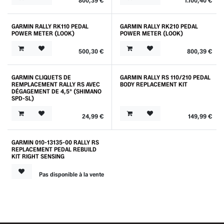
800,39
€
1.100,40
€
GARMIN RALLY RK110 PEDAL
GARMIN RALLY RK210 PEDAL
POWER METER (LOOK)
POWER METER (LOOK)
500,30
€
800,39
€
GARMIN CLIQUETS DE
GARMIN RALLY RS 110/210 PEDAL
Outlet
REMPLACEMENT RALLY RS AVEC
BODY REPLACEMENT KIT
DÉGAGEMENT DE 4,5° (SHIMANO
SPD-SL)
24,99
€
149,99
€
GARMIN 010-13135-00 RALLY RS
REPLACEMENT PEDAL REBUILD
KIT RIGHT SENSING
Pas disponible à la vente