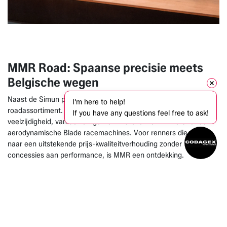
MMR Road: Spaanse precisie meets
Belgische wegen
Naast de Simun presenteerde Codagex het volledige MMR-
I'm here to help!
roadassortiment. Het Spaanse merk combineert race-DNA met
If you have any questions feel free to ask!
veelzijdigheid, van de lichtgewicht Adrenaline klimmers tot de
aerodynamische Blade racemachines. Voor renners die zoeken
naar een uitstekende prijs-kwaliteitverhouding zonder
concessies aan performance, is MMR een ontdekking.
Classified Powershift & TRP Vistar: de
toekomst van schakelen