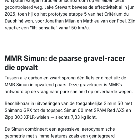
vorkpoten vangen turbulente luchtstroom op en leiden deze
gecontroleerd weg. Jake Stewart bewees de effectiviteit al in juni
2025, toen hij op het prototype etappe 5 van het Critérium du
Dauphiné won, voor Jonathan Milan en Mathieu van der Poel. Zijn
reactie: een "lift-sensatie" vanaf 50 km/u.
MMR Simun: de paarse gravel-racer
die opvalt
Tussen alle carbon en zwart sprong één fiets er direct uit: de
MMR Simun in opvallend paars. Deze gravelracer is MMR's
antwoord op de vraag naar pure snelheid op onverharde wegen.
Beschikbaar in uitvoeringen van de toegankelijke Simun 50 met
Shimano GRX tot de topspec Simun 00 met SRAM Red AXS en
Zipp 303 XPLR-wielen — slechts 7,83 kg licht.
De Simun combineert een agressieve, aerodynamische
geometrie met slimme features zoals een geïntegreerd