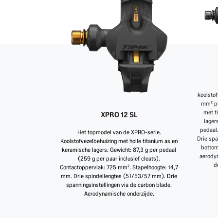
koolstof
mm² pl
met t
XPRO 12 SL
lager
pedaal.
Het topmodel van de XPRO-serie.
Drie spa
Koolstofvezelbehuizing met holle titanium as en
bottom
keramische lagers. Gewicht: 87,3 g per pedaal
aerody
(259 g per paar inclusief cleats).
d
Contactoppervlak: 725 mm². Stapelhoogte: 14,7
mm. Drie spindellengtes (51/53/57 mm). Drie
spanningsinstellingen via de carbon blade.
Aerodynamische onderzijde.