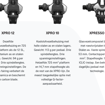
XPRO 12
XPRO 10
XPRESSO
Dezelfde
Koolstofvezelbehuizing met
Glasvezelcomposiet b
vezelbehuizing en 725
holle stalen as en stalen lagers.
met roestvrijstalen 
atform als de 12 SL,
Gewicht: 113 g per pedaal. Drie
Stalen as. Vaste spind
itanium as en stalen
spindellengtes. Drie
53 mm. Contactopper
s. Gewicht: 94 g per
spanningsinstellingen.
mm². Stapelhoogte: 
 Drie spindellengtes.
Hetzelfde 725 mm² platform
ICLIC-instap. Een be
nningsinstellingen. De
en 14,7 mm stapelhoogte als
dagelijks pedaal met
 fairing verbetert de
de rest van de XPRO-lijn. De
technologie.
namica en beschermt
meest toegankelijke optie met
e carbon blade.
volledige Q-factor-
aanpasbaarheid.