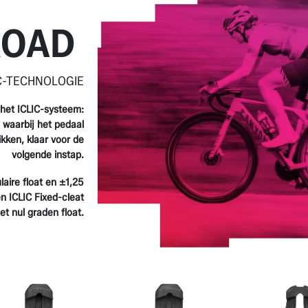
ROAD
IC-TECHNOLOGIE
het ICLIC-systeem:
 waarbij het pedaal
ikken, klaar voor de
volgende instap.
laire float en ±1,25
en ICLIC Fixed-cleat
t nul graden float.​