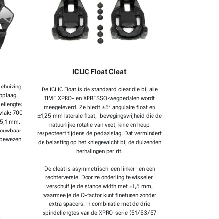
ICLIC Float Cleat
ehuizing
De ICLIC Float is de standaard cleat die bij alle
toplaag.
TIME XPRO- en XPRESSO-wegpedalen wordt
ellengte:
meegeleverd. Ze biedt ±5° angulaire float en
vlak: 700
±1,25 mm laterale float, bewegingsvrijheid die de
15,1 mm.
natuurlijke rotatie van voet, knie en heup
trouwbaar
respecteert tijdens de pedaalslag. Dat vermindert
 bewezen
de belasting op het kniegewricht bij de duizenden
herhalingen per rit.
De cleat is asymmetrisch: een linker- en een
rechterversie. Door ze onderling te wisselen
verschuif je de stance width met ±1,5 mm,
waarmee je de Q-factor kunt finetunen zonder
extra spacers. In combinatie met de drie
spindellengtes van de XPRO-serie (51/53/57