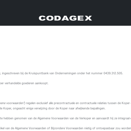
10, ingeschreven bij de Kruispuntbank van Ondernemingen onder het nummer 0439.312.505.
oper verhandelde goederen aankoopt.
ene voorwaarden'
) regelen exclusief alle precontractuele en contractuele relaties tussen de Koper
 Koper, ongeacht enige verwijzing door de Koper naar afwijkende bepalingen.
s te hebben genomen van de Algemene Voorwaarden van de Verkoper en aanvaardt hij ze integraal 
artikel van de Algemene Voorwaarden of Bijzondere Voorwaarden nietig of ontoepasbaar zou worden 