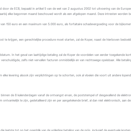
teld door de ECB, bepaald in artikel 5 van de wet van 2 augustus 2002 tot uitvoering van de Euro
arbij elke begonnen maand beschouwd wordt als een afgelopen maand. Deze intresten worden bere
n 150 euro en een maximum van 5.000 euro, als forfaitaire schadevergoeding voor de bijkomend
ost te krijgen, een gerechtelijke procedure moet starten, zal de Koper, naast de hierboven bedoe
um. In het geval van laattijdige betaling zal de Koper de voordelen van eerder toegekende korting
verschuldigde, zelfs niet-vervallen facturen onmiddellijk en van rechtswege opeisbaar. Alle betali
om elke levering alsook zijn verplichtingen op te schorten, ook al vloeien die voort uit andere lop
 binnen de 8 kalenderdagen vanaf de ontvangst ervan, de poststempel of desgevallend de elektroni
ontvankelijk te zijn, gedetailleerd zijn en per aangetekende brief, al dan niet elektronisch, aan 
ie laatste tot op het ogenblik van de volledige betaling van de prijs, inclusief de eventuele koste