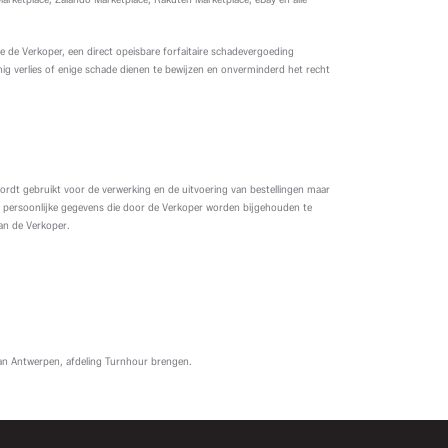
ege de Verkoper, een direct opeisbare forfaitaire schadevergoeding
g verlies of enige schade dienen te bewijzen en onverminderd het recht
ordt gebruikt voor de verwerking en de uitvoering van bestellingen maar
e persoonlijke gegevens die door de Verkoper worden bijgehouden te
van de Verkoper.
 van Antwerpen, afdeling Turnhour brengen.