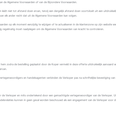
 van de Algemene Voorwaarden of van de Bijzondere Voorwaarden.
leidt niet tot afstand doen ervan, tenzij een dergelijk afstand doen voortvloeit uit een uitdrukke
 van elk ander recht dat uit de Algemene Voorwaarden kan volgen.
rden op elk moment eenzijdig te wijzigen of te actualiseren in de klantenzone op zijn website 
gevolg regelmatig moet raadplegen om de Algemene Voorwaarden van kracht te controleren.
 hem zodra de bestelling geplaatst door de Koper vermeld in deze offerte uitdrukkelijk aanvaard wo
ervan.
ertegenwoordigers en handelsagenten verbinden de Verkoper pas na schriftelijke bevestiging van
r de Verkoper en mits ondertekend door een gemachtigde vertegenwoordiger van de Verkoper. Uitwis
handelsrelaties kunnen in geen geval worden beschouwd als een engagement van de Verkoper voor 