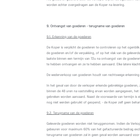
worden echter overgedragen aan de Koper na levering.
9. Ontvangst van goederen - terugname van
goederen
9.1. Erkenning van de goederen
De Koper is verplicht de goederen te controleren op het ogenblik
de goederen en/of de verpakking, of op het vlak van de geleverde 
laatste binnen een termijn van 72u na ontvangst van de goederen
te hebben ontvangen en ze te hebben aanvaard. Elke latere klach
De wederverkoop van goederen houdt van rechtswege erkenning 
In het geval van door de verkoper erkende gebrekkige goederen, za
binnen de 48 uren na vaststelling ervan worden aangegeven, het 
gebreken worden aanvaard. Naast de voorwaarde van termijn is elke
nog niet werden gebruikt of geopend; - de Koper zelf geen behand
9.2. Terugname van de goederen
Geleverde goederen worden niet teruggenomen. Indien de Verkope
gebeuren voor maximum 60% van het gefactureerde bedrag excl. 
terugname van goederen zal in geen geval worden aanvaard voo