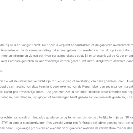
 dat hij ze in ontvangst neemt. De Koper is verplicht te controleren of de goederen overeenstemm
hoeveelheden. In de veronderstelling dat er enig gebrek zou worden vastgesteld op kwantitatief of 
 moeten informeren via een schrijven per aangetekende post. Bij ontstentenis zal de Koper onom
t over zichtbare gebreken zal onontvankelijk worden geacht, wat uitdrukkelijk wordt aanvaard doo
in.
l die laatste uitsluitend verplicht zijn tot vervanging of herstelling van deze goederen, met uit
bewijs van naleving van deze termijn is voor rekening van de Koper. Meer dan zes maanden na on
 klacht pas ontvankelijk indien: - de goederen zich in een strikt identieke staat bevinden aan de
elingen, herstellingen, wijzigingen of bewerkingen heeft gedaan aan de geleverde goederen; - de K
r echter aanvaardt om bepaalde goederen terug te nemen, binnen de uiterlijke termijn van 30 k
BTW en zonder transportkosten (het verschil vormt een forfaitaire schadevergoeding voor beha
r temperatuurgevoelige producten en evenmin voor goederen waarvan de vervaldatum minder dan