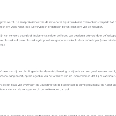
ven wordt. De aansprakelijkheid van de Verkoper is bij uitdrukkelijke overeenkomst beperkt tot de 
dingen om welke reden ook. De vervangen onderdelen blijven eigendom van de Verkoper.
u zijn van verkeerd gebruik of implementatie door de Koper, van goederen geleverd door de Verko
, rechtstreeks of onrechtstreeks gekoppeld aan goederen verkocht door de Verkoper (onverminde
ten).
 of meer van zijn verplichtingen indien deze nietuitvoering te wijten is aan een geval van overmac
n beschouwing neemt, op het ogenblik van het afsluiten van de Overeenkomst, dat hij ze voorkomt 
t als het geval van overmacht de uitvoering van de overeenkomst onmogelijk maakt; de Koper zal
everancier van de Verkoper en dit om welke reden dan ook.
er te verkopen op Online Marktplaatsen, zoals, zonder volledig te zijn, Bol.com Plaza, Amazon M