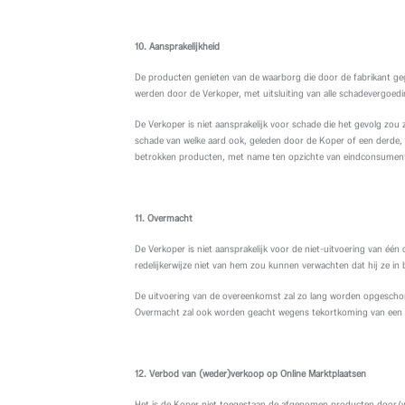
10. Aansprakelijkheid
De producten genieten van de waarborg die door de fabrikant gege
werden door de Verkoper, met uitsluiting van alle schadevergoe
De Verkoper is niet aansprakelijk voor schade die het gevolg zo
schade van welke aard ook, geleden door de Koper of een derde
betrokken producten, met name ten opzichte van eindconsumen
11. Overmacht
De Verkoper is niet aansprakelijk voor de niet-uitvoering van één
redelijkerwijze niet van hem zou kunnen verwachten dat hij ze i
De uitvoering van de overeenkomst zal zo lang worden opgeschor
Overmacht zal ook worden geacht wegens tekortkoming van een l
12. Verbod van (weder)verkoop op Online Marktplaatsen
Het is de Koper niet toegestaan de afgenomen producten door/wed