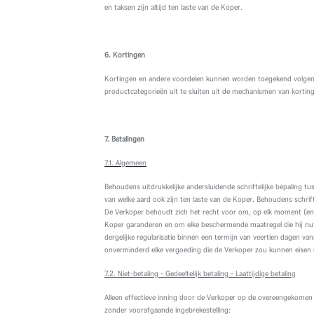
en taksen zijn altijd ten laste van de Koper.
6. Kortingen
Kortingen en andere voordelen kunnen worden toegekend volgens
productcategorieën uit te sluiten uit de mechanismen van korti
7. Betalingen
7.1. Algemeen
Behoudens uitdrukkelijke andersluidende schriftelijke bepaling 
van welke aard ook zijn ten laste van de Koper. Behoudens schri
De Verkoper behoudt zich het recht voor om, op elk moment (en sp
Koper garanderen en om elke beschermende maatregel die hij nutt
dergelijke regularisatie binnen een termijn van veertien dagen v
onverminderd elke vergoeding die de Verkoper zou kunnen eisen u
7.2. Niet-betaling - Gedeeltelijk betaling - Laattijdige betaling
Alleen effectieve inning door de Verkoper op de overeengekomen 
zonder voorafgaande ingebrekestelling: