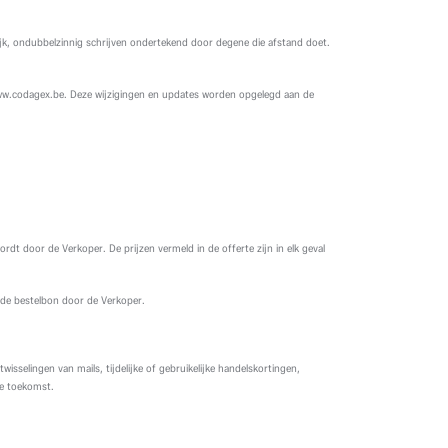
lijk, ondubbelzinnig schrijven ondertekend door degene die afstand doet.
www.codagex.be. Deze wijzigingen en updates worden opgelegd aan de
rdt door de Verkoper. De prijzen vermeld in de offerte zijn in elk geval
 de bestelbon door de Verkoper.
selingen van mails, tijdelijke of gebruikelijke handelskortingen,
de toekomst.