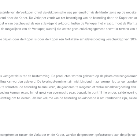
gestelde van de Verkoper, ofwel via elektronische weg per email of via de klantenzone op de webs
ekend door de Koper. De Verkoper zendt wel ter bevestiging van de bestelling door de Koper een
st ervan beschouwd als een stilzwijgend akkoord. Indien de Verkoper het vraagt, moet de Klant zij
n de magazijnen van de Verkoper, waarbij die laatste geen enkel engagement neemt in termen van 
reke blijven door de Koper, is door de Koper een forfaitaire schadevergoeding verschuldigd van 3
rijs vastgesteld is tot de bestemming. De producten worden geleverd op de plaats overeengekome
telling kan worden geleverd. De leveringstermijnen zijn niet bindend maar vormen louter een aandui
p te schorten, de bestelling te annuleren, de goederen te weigeren of welke schadevergoeding dan
goeding kunnen eisen. In het geval van overmacht zoals bepaald in punt 11 hieronder, zal de leve
rplichting om te leveren. Als het volume van de bestelling onvoldoende is om rendabel te zijn, zal d
vereengekomen tussen de Verkoper en de Koper, worden de goederen gefactureerd aan de prijs van 