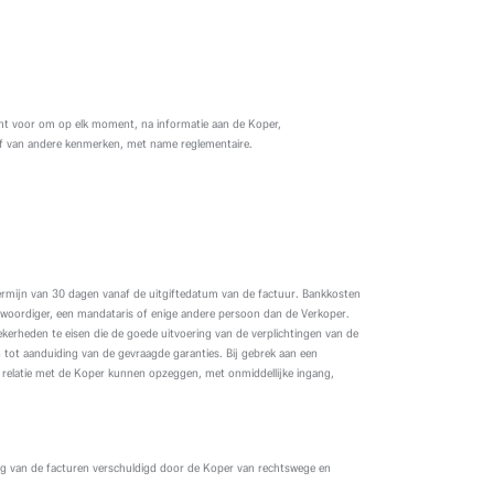
ht voor om op elk moment, na informatie aan de Koper,
 of van andere kenmerken, met name reglementaire.
termijn van 30 dagen vanaf de uitgiftedatum van de factuur. Bankkosten
enwoordiger, een mandataris of enige andere persoon dan de Verkoper.
ekerheden te eisen die de goede uitvoering van de verplichtingen van de
 tot aanduiding van de gevraagde garanties. Bij gebrek aan een
le relatie met de Koper kunnen opzeggen, met onmiddellijke ingang,
drag van de facturen verschuldigd door de Koper van rechtswege en