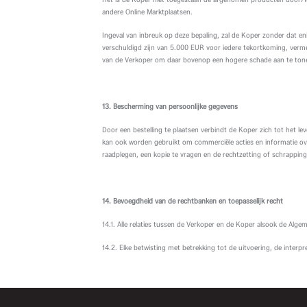
andere Online Marktplaatsen.
Ingeval van inbreuk op deze bepaling, zal de Koper zonder dat enig
verschuldigd zijn van 5.000 EUR voor iedere tekortkoming, verm
van de Verkoper om daar bovenop een hogere schade aan te tone
13. Bescherming van persoonlijke gegevens
Door een bestelling te plaatsen verbindt de Koper zich tot het 
kan ook worden gebruikt om commerciële acties en informatie ov
raadplegen, een kopie te vragen en de rechtzetting of schrappin
14. Bevoegdheid van de rechtbanken en
toepasselijk recht
14.1. Alle relaties tussen de Verkoper en de Koper alsook de Alge
14.2. Elke betwisting met betrekking tot de uitvoering, de inter