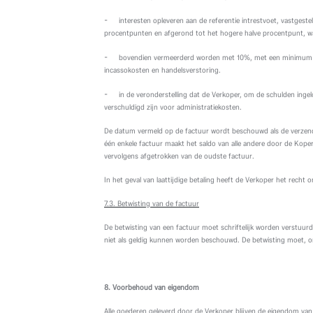
-
interesten opleveren aan de referentie intrestvoet, vastges
procentpunten en afgerond tot het hogere halve procentpunt, wa
-
bovendien vermeerderd worden met 10%, met een minimum va
incassokosten en handelsverstoring.
-
in de veronderstelling dat de Verkoper, om de schulden ingel
verschuldigd zijn voor administratiekosten.
De datum vermeld op de factuur wordt beschouwd als de verzenddat
één enkele factuur maakt het saldo van alle andere door de Koper 
vervolgens afgetrokken van de oudste factuur.
In het geval van laattijdige betaling heeft de Verkoper het recht 
7.3. Betwisting van de factuur
De betwisting van een factuur moet schriftelijk worden verstuurd
niet als geldig kunnen worden beschouwd. De betwisting moet, om 
8. Voorbehoud van eigendom
Alle goederen geleverd door de Verkoper blijven de eigendom van d