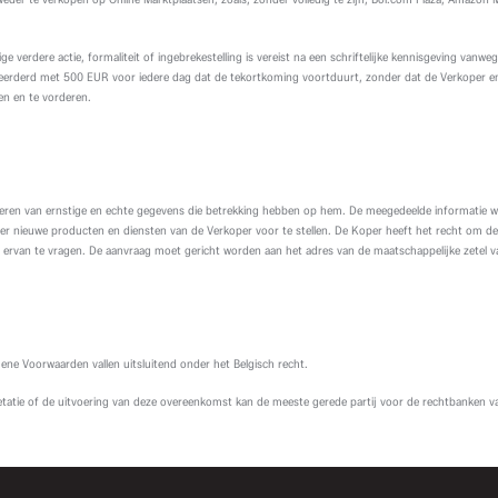
e verdere actie, formaliteit of ingebrekestelling is vereist na een schriftelijke kennisgeving vanw
eerderd met 500 EUR voor iedere dag dat de tekortkoming voortduurt, zonder dat de Verkoper eni
n en te vorderen.
leveren van ernstige en echte gegevens die betrekking hebben op hem. De meegedeelde informatie w
er nieuwe producten en diensten van de Verkoper voor te stellen. De Koper heeft het recht om d
g ervan te vragen. De aanvraag moet gericht worden aan het adres van de maatschappelijke zetel 
mene Voorwaarden vallen uitsluitend onder het Belgisch recht.
pretatie of de uitvoering van deze overeenkomst kan de meeste gerede partij voor de rechtbanken