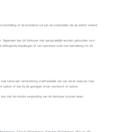
herstelling of de kosteloze ruil van de onderdelen die als defect erkend
per. Algemeen kan de Verkoper niet aansprakelijk worden gehouden voor
rd dwingende bepalingen of van openbare orde met betrekking tot de
ht, met name een verhindering onafhankelijk van zijn wil en waarvan men
of oplost of dat hij de gevolgen ervan voorkomt of oplost.
 dan niet de minste vergoeding van de Verkoper kunnen eisen.
arketplace, Zalando Marketplace, Rakuten Marketplace, eBay en alle