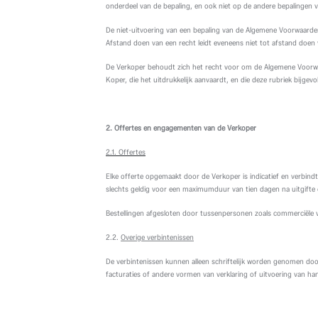
onderdeel van de bepaling, en ook niet op de andere bepalingen
De niet-uitvoering van een bepaling van de Algemene Voorwaarden 
Afstand doen van een recht leidt eveneens niet tot afstand doen
De Verkoper behoudt zich het recht voor om de Algemene Voorwaa
Koper, die het uitdrukkelijk aanvaardt, en die deze rubriek bij
2. Offertes en engagementen van de Verkoper
2.1. Offertes
Elke offerte opgemaakt door de Verkoper is indicatief en verbindt
slechts geldig voor een maximumduur van tien dagen na uitgifte 
Bestellingen afgesloten door tussenpersonen zoals commerciële v
2.2.
Overige verbintenissen
De verbintenissen kunnen alleen schriftelijk worden genomen doo
facturaties of andere vormen van verklaring of uitvoering van 