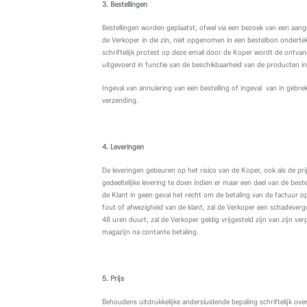
3. Bestellingen
Bestellingen worden geplaatst, ofwel via een bezoek van een aan
de Verkoper in die zin, niet opgenomen in een bestelbon ondert
schriftelijk protest op deze email door de Koper wordt de ontvang
uitgevoerd in functie van de beschikbaarheid van de producten i
Ingeval van annulering van een bestelling of ingeval van in geb
verzending.
4. Leveringen
De leveringen gebeuren op het risico van de Koper, ook als de p
gedeeltelijke levering te doen indien er maar een deel van de bes
de Klant in geen geval het recht om de betaling van de factuur o
fout of afwezigheid van de klant, zal de Verkoper een schadever
48 uren duurt, zal de Verkoper geldig vrijgesteld zijn van zijn ve
magazijn na contante betaling.
5. Prijs
Behoudens uitdrukkelijke andersluidende bepaling schriftelijk o