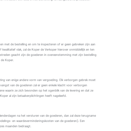
en met de bestelling en om te inspecteren of er geen gebreken zijn aan
kwalitatief vlak, zal de Koper de Verkoper hierover onmiddellijk en ten
streden geacht zijn de goederen in overeenstemming met zijn bestelling
r de Koper.
sluiting van enige andere vorm van vergoeding. Elk verborgen gebrek moet
tvangst van de goederen zal er geen enkele klacht voor verborgen
gene waarin ze zich bevonden op het ogenblik van de levering en dat ze
oper al zijn betaalverplichtingen heeft nageleefd.
alenderdagen na het versturen van de goederen, dan zal deze terugname
ndelings- en waardeverminderingskosten van de goederen). Een
 zes maanden bedraagt.