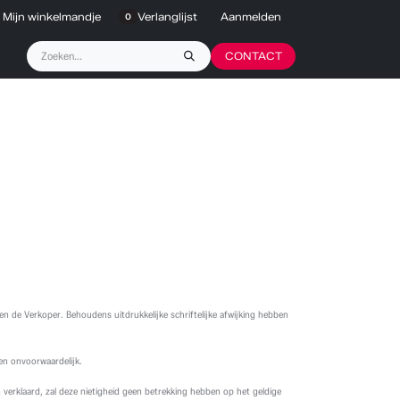
Mijn winkelmandje
Verlanglijst
Aanmelden
0
CONTACT
 en de Verkoper. Behoudens uitdrukkelijke schriftelijke afwijking hebben
en onvoorwaardelijk.
verklaard, zal deze nietigheid geen betrekking hebben op het geldige