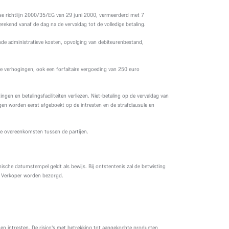
pese richtlijn 2000/35/EG van 29 juni 2000, vermeerderd met 7
kend vanaf de dag na de vervaldag tot de volledige betaling.
e administratieve kosten, opvolging van debiteurenbestand,
lde verhogingen, ook een forfaitaire vergoeding van 250 euro
en en betalingsfaciliteiten verliezen. Niet-betaling op de vervaldag van
ngen worden eerst afgeboekt op de intresten en de strafclausule en
ende overeenkomsten tussen de partijen.
sche datumstempel geldt als bewijs. Bij ontstentenis zal de betwisting
de Verkoper worden bezorgd.
n en intresten. De risico's met betrekking tot aangekochte producten