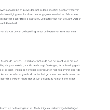
ite www.codagex.be en ze worden behoudens specifiek geval of vraag van
 orderbevestiging naar het door hem opgegeven emailadres. Behoudens
n bestelling schriftelijk bevestigen. De bestellingen van de Klant worden
beschikbaarheid.
0% van de waarde van de bestelling, meer de kosten van terugname en
n tussen de Partijen. De Verkoper behoudt zich het recht voor om een
ding die geen enkele garantie meebrengt. Vertraging in de levering geeft
 ook te eisen. Indien de Verkoper de producten niet kon leveren door de
ring kunnen worden opgeschort. Indien het geval van overmacht meer dan
e bestelling worden klaargezet en kan de klant ze komen halen in het
kracht op de leveringsdatum. Alle huidige en toekomstige belastingen