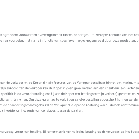
 bijzondere voorwaarden overeengekomen tussen de partijen. De Verkoper behoudt zich het rec
ngen en voordelen, met name in functie van specifieke marges gegenereerd door deze producten,
tussen de Verkoper en de Koper zijn alle facturen van de Verkoper betaalbaar binnen een maximum
ftelijk akkoord van de Verkoper kan de Koper in geen geval betalen aan een chauffeur, een verteg
ecifiek in de veronderstelling dat hij aan de Koper een betalingstermijn verleent) garanties en z
ig acht, te nemen. Om deze garanties te verkrijgen zal elke bestelling opgeschort kunnen worden
anaf de opschortingsmaatregelen zal de Verkoper elke lopende bestelling alsook de hele contractue
it hoofde van het einde van de relaties tussen de partijen.
vervaldag vormt een betaling. Bij ontstentenis van volledige betaling op de vervaldag zal het be