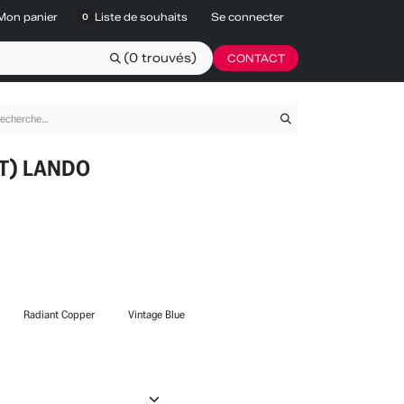
Mon panier
Liste de souhaits
Se connecter
0
(0 trouvés)
CONTACT
T) LANDO
Radiant Copper
Vintage Blue