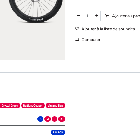
Ajouter au pan
Ajouter à la liste de souhaits
Comparer
Crystal Green
Radiant Copper
Vintage Blue
S
M
L
XL
FACTOR