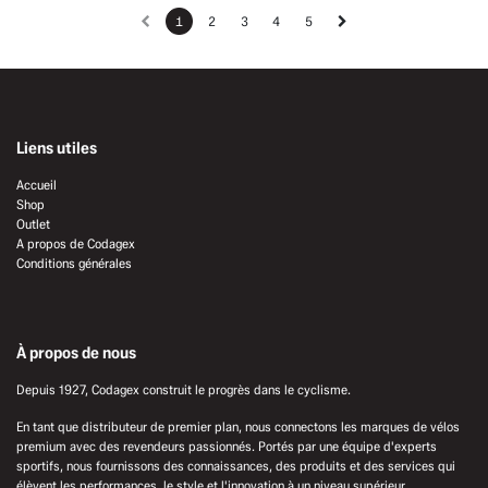
1
2
3
4
5
Liens utiles
Accueil
Shop
Outlet
A propos de Codagex
Conditions générales
À propos de nous
Depuis 1927, Codagex construit le progrès dans le cyclisme.
En tant que distributeur de premier plan, nous connectons les marques de vélos
premium avec des revendeurs passionnés. Portés par une équipe d'experts
sportifs, nous fournissons des connaissances, des produits et des services qui
élèvent les performances, le style et l'innovation à un niveau supérieur.