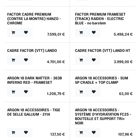
FACTOR CADRE PREMIUM
FACTOR PREMIUM FRAMESET
(CONTRE LA MONTRE) HANZO -
(TRACK) RAIDEN - ELECTRIC
CHROME
BLUE - no barstem
7.599,01
€
5.498,24
€
CADRE FACTOR (VTT) LANDO
CADRE FACTOR (VTT) LANDO HT
4.701,00
€
3.999,00
€
ARGON 18 DARK MATTER - 363B
ARGON 18 ACCESSORIES - SUM
Outlet
INFERNO RED - FRAMESET
SP CRADLE + TOP CLAMP
1.208,79
€
63,00
€
ARGON 18 ACCESSOIRES - TIGE
ARGON 18 ACCESSOIRES -
DE SELLE GALLIUM - 211A
SYSTÈME D'HYDRATATION FC25 -
BOUTEILLE ET SUPPORT TRI+
NOIR
137,50
€
107,96
€