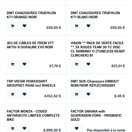
DMT CHAUSSURES TRIATHLON
DMT CHAUSSURES TRIATHLON
Outlet
Outlet
KT1 ORANGE/NOIR
KT1 BLANC/NOIR
259,00
€
259,00
€
JEU DE CÂBLES DE FREIN VTT
VISION ** PACK DE VENTE FACILE
Outlet
Prix Spécial
AKTIV-8 DURALINE EVO NOIR
** 3X ROUES TEAM 30 TC DISC
CL SHIMANO 11 (TUBELESS READY
CLINCHER) B1
27,79
€
837,01
€
TRP VISTAR POWERSHIFT
DMT SUR-Chaussure EMBOUT
GROUPSET ROAD incl WHEELS
NOIR/NOIR RÉFLÉCHISSANT
4.152,62
€
8,45
€
FACTOR MONZA - CODED
FACTOR SARANA with
Nouveau !
ANTHRACITE LIMITED COMPLETE
SUSPENSION FORK - PRISMATIC
BIKE
GOLD
6.999,00
€
Pas disponible à la vente