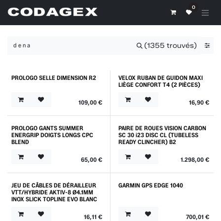
Se rendre au contenu
0
(1355 trouvés)
PROLOGO SELLE DIMENSION R2
VELOX RUBAN DE GUIDON MAXI
Promo
Outlet
LIÈGE CONFORT T4 (2 PIÈCES)
109,00
€
16,90
€
PROLOGO GANTS SUMMER
PAIRE DE ROUES VISION CARBON
Outlet
Promo
ENERGRIP DOIGTS LONGS CPC
SC 30 i23 DISC CL (TUBELESS
BLEND
READY CLINCHER) B2
65,00
€
1.298,00
€
JEU DE CÂBLES DE DÉRAILLEUR
GARMIN GPS EDGE 1040
Outlet
Promo
VTT/HYBRIDE AKTIV-8 Ø4.1MM
INOX SLICK TOPLINE EVO BLANC
16,11
€
700,01
€