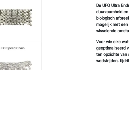
De UFO Ultra Endu
duurzaamheid en m
biologisch afbree
mogelijk met een s
wisselende omsta
Voor wie elke watt
geoptimaliseerd v
ten opzichte van 
wedstrijden, tijdr
Beide kettingen z
groepsets van S
Denemarken zorgvu
PFAS-vrij en niet-