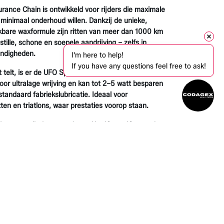
rance Chain is ontwikkeld voor rijders die maximale
inimaal onderhoud willen. Dankzij de unieke,
kbare waxformule zijn ritten van meer dan 1000 km
tille, schone en soepele aandrijving – zelfs in
ndigheden.
I'm here to help!
If you have any questions feel free to ask!
 telt, is er de UFO Speed Chain. Deze ketting is
oor ultralage wrijving en kan tot 2–5 watt besparen
standaard fabriekslubricatie. Ideaal voor
itten en triatlons, waar prestaties voorop staan.
ijn compatibel met moderne 11-, 12- en 13-speed
himano, SRAM en Campagnolo, worden in
ldig gereinigd en ingereden, en zijn volledig
toxisch.