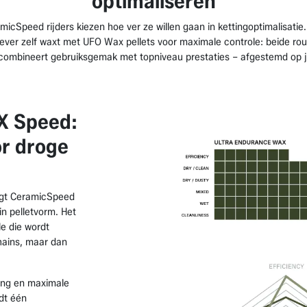
optimaliseren
Speed rijders kiezen hoe ver ze willen gaan in kettingoptimalisatie. O
ever zelf waxt met UFO Wax pellets voor maximale controle: beide route
combineert gebruiksgemak met topniveau prestaties – afgestemd op jo
X Speed:
or droge
rengt CeramicSpeed
 pelletvorm. Het
e die wordt
hains, maar dan
ing en maximale
dt één