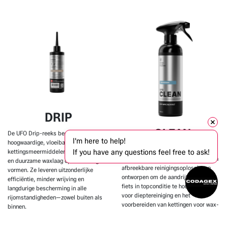
DRIP
CLEAN
De UFO Drip-reeks bestaat uit
I'm here to help!
hoogwaardige, vloeibare wax-
UFO Clean-producten bieden
If you have any questions feel free to ask!
kettingsmeermiddelen die een schone
krachtige, niet-toxische en biologisch
en duurzame waxlaag op de ketting
afbreekbare reinigingsoplossingen,
vormen. Ze leveren uitzonderlijke
ontworpen om de aandrijflijn en de
efficiëntie, minder wrijving en
fiets in topconditie te houden. Ideaal
langdurige bescherming in alle
voor dieptereiniging en het
rijomstandigheden—zowel buiten als
voorbereiden van kettingen voor wax-
binnen.
coatingbehandelingen, en een veilige,
effectieve manier om vuil en aanslag
De producten in de categorie
DRIP