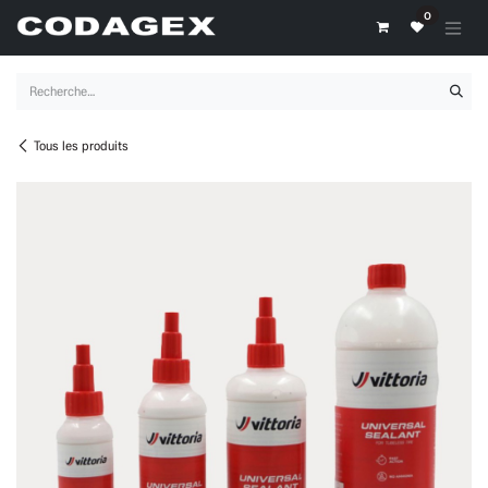
Se rendre au contenu
0
Tous les produits