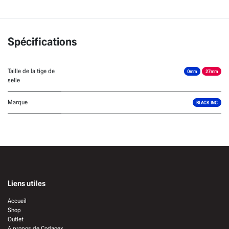
Spécifications
Taille de la tige de
0mm
27mm
selle
Marque
BLACK INC
Liens utiles
Accueil
Shop
Outlet
A propos de Codagex