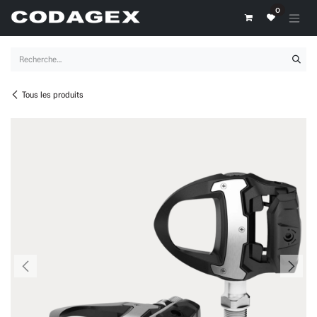
Se rendre au contenu
0
Tous les produits