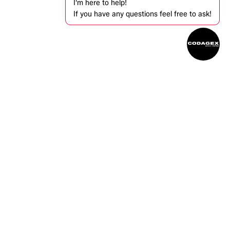
I'm here to help!
If you have any questions feel free to ask!
Info omtrent het evenement
Locatie
12 ANTWERP
Kattendijkdok-Oostkaai 12
2000 Antwerp
Codagex NV