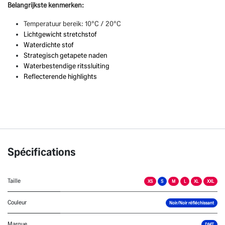
Belangrijkste kenmerken:
Temperatuur bereik: 10°C / 20°C
Lichtgewicht stretchstof
Waterdichte stof
Strategisch getapete naden
Waterbestendige ritssluiting
Reflecterende highlights
Spécifications
Taille
XS
S
M
L
XL
XXL
Couleur
Noir/Noir réfléchissant
Marque
DMT