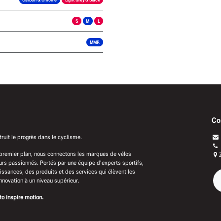
S
M
L
MMR
Co
uit le progrès dans le cyclisme.
 premier plan, nous connectons les marques de vélos
s passionnés. Portés par une équipe d'experts sportifs,
ssances, des produits et des services qui élèvent les
innovation à un niveau supérieur.
to inspire motion.