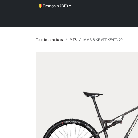
Se rendre au contenu
Français (BE)
SHOP
SERVICE
NEWS
BRANDS
Tous les produits
MTB
MMR BIKE VTT KENTA 70