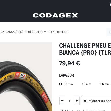
DA BIANCA {PRO} {TLR} (TUBE OUVERT) NOIR/BEIGE
CHALLENGE PNEU E
BIANCA {PRO} {TLR
79,94
€
LARGEUR
30 mm
33 mm
36 mm
Ajouter au pan