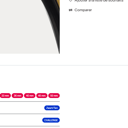
Ajouter à la liste de souhaits
Comparer
33 mm
36 mm
40 mm
45 mm
50 mm
Zwart/Tan
CHALLENGE