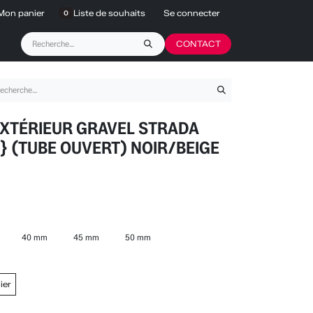
Mon panier
Liste de souhaits
Se connecter
0
CONTACT
XTÉRIEUR GRAVEL STRADA
} (TUBE OUVERT) NOIR/BEIGE
40 mm
45 mm
50 mm
ier