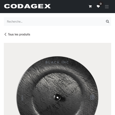
Se rendre au contenu
0
Tous les produits