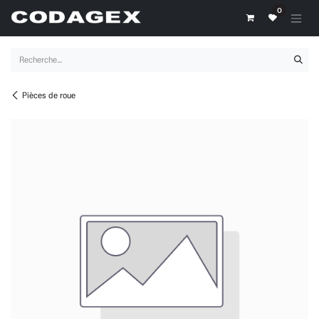
Se rendre au contenu
0
Pièces de roue