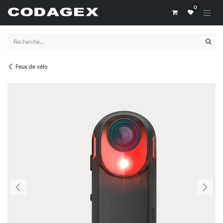
Se rendre au contenu
0
Feux de vélo