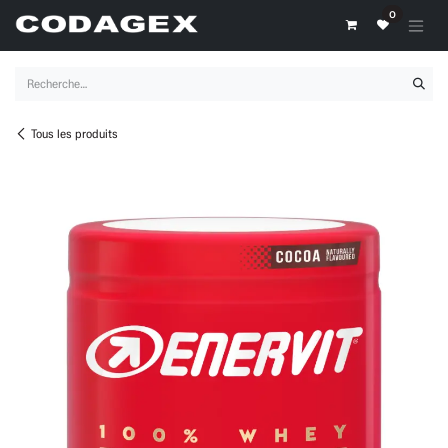
Se rendre au contenu
0
Tous les produits