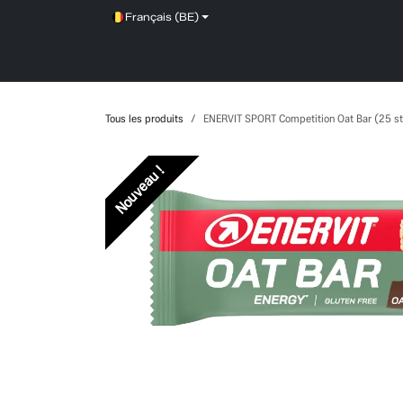
Se rendre au contenu
Français (BE)
SHOP
SERVICE
NEWS
BRANDS
Tous les produits
ENERVIT SPORT Competition Oat Bar (25 s
Nouveau !