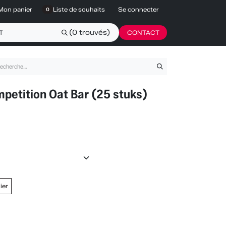
Mon panier
Liste de souhaits
Se connecter
0
(0 trouvés)
CONTACT
etition Oat Bar (25 stuks)
ier