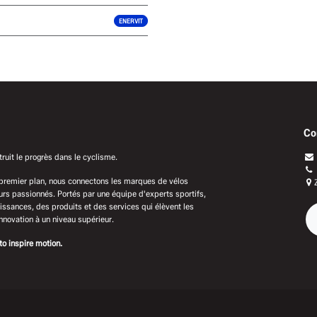
ENERVIT
Co
uit le progrès dans le cyclisme.
 premier plan, nous connectons les marques de vélos
s passionnés. Portés par une équipe d'experts sportifs,
ssances, des produits et des services qui élèvent les
innovation à un niveau supérieur.
to inspire motion.