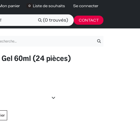
Mon panier
Liste de souhaits
Se connecter
0
(0 trouvés)
CONTACT
 Gel 60ml (24 pièces)
ier