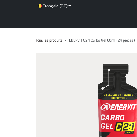
Se rendre au contenu
Français (BE)
SHOP
SERVICE
NEWS
BRANDS
Tous les produits
ENERVIT C2:1 Carbo Gel 60ml (24 pièces)