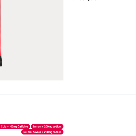
Cola + 100mg Caffeine
Lemon + 200mg sodium
Neutral flavour + 200mg sodium